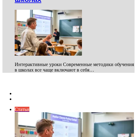
Интерактивные уроки Современные методики обучения
в школах все чаще включают в себя…
Healthy Lifestyle
Previous
page
Next
page
Статьи