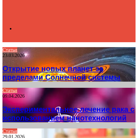
Search
Статьи
23.03.2026
for
Открытие новых планет за
пределами Солнечной системы
Статьи
09.04.2026
Экспериментальное лечение рака с
использованием нанотехнологий
Статьи
29.01.2026