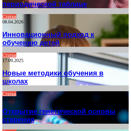
периодической таблице
Статьи
08.04.2026
Инновационный подход к
обучению детей
Статьи
17.09.2025
Новые методики обучения в
школах
Статьи
11.09.2025
Открытие генетической основы
старения