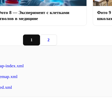
ото 8 — Эксперимент с клетками
Фото 9
тволов в медицине
школа
1
2
map-index.xml
itemap.xml
eed.xml