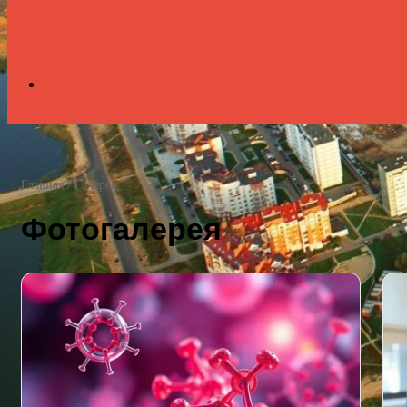
Search
for
Главная
/
Галерея
Фотогалерея