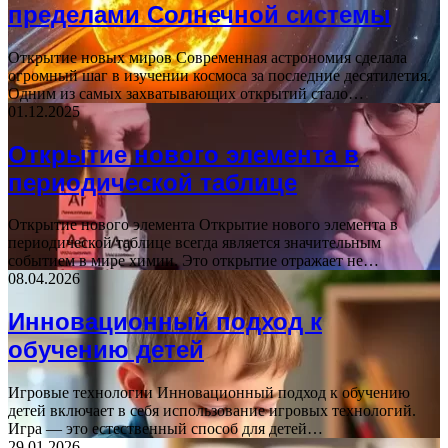
пределами Солнечной системы
Открытие новых миров Современная астрономия сделала
огромный шаг в изучении космоса за последние десятилетия.
Одним из самых захватывающих открытий стало…
01.12.2025
Открытие нового элемента в
периодической таблице
Открытие нового элемента Открытие нового элемента в
периодической таблице всегда является значительным
событием в мире химии. Это открытие отражает не…
08.04.2026
Инновационный подход к
обучению детей
Игровые технологии Инновационный подход к обучению
детей включает в себя использование игровых технологий.
Игра — это естественный способ для детей…
29.01.2026