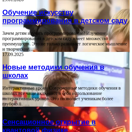
Обучение искусству
программирования в детском саду
Зачем детям изучать программирование? Изучение
программирования в детском саду имеет множество
преимуществ. Это не только развивает логическое мышление
и творческие…
17.09.2025
Новые методики обучения в
школах
Интерактивные уроки Современные методики обучения в
школах все чаще включают в себя использование
интерактивных уроков. Это позволяет ученикам более
глубоко…
11.03.2026
Сенсационное открытие в
квантовой физике