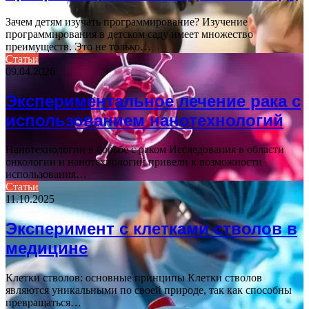
Зачем детям изучать программирование? Изучение
программирования в детском саду имеет множество
преимуществ. Это не только…
Статьи
09.04.2026
Экспериментальное лечение рака с
использованием нанотехнологий
Нанотехнологии в борьбе с раком Исследования в области
онкологии и нанотехнологий привели к возможности
использования…
Статьи
11.10.2025
Эксперимент с клетками стволов в
медицине
Клетки стволов: основные принципы Клетки стволов
являются уникальными по своей природе, так как способны
превращаться…