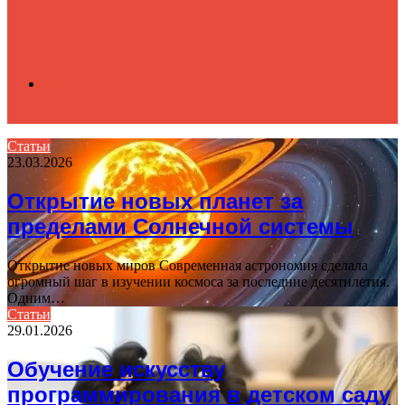
Search
Статьи
23.03.2026
for
Открытие новых планет за
пределами Солнечной системы
Открытие новых миров Современная астрономия сделала
огромный шаг в изучении космоса за последние десятилетия.
Одним…
Статьи
29.01.2026
Обучение искусству
программирования в детском саду